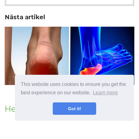
Nästa artikel
This website uses cookies to ensure you get the
best experience on our website.
Learn more
Heel Spur Behandlingar
Got it!
Föregående artikel