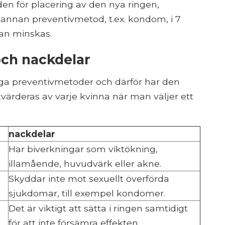
en för placering av den nya ringen,
nnan preventivmetod, t.ex. kondom, i 7
kan minskas.
och nackdelar
gliga preventivmetoder och därför har den
ärderas av varje kvinna när man väljer ett
nackdelar
Har biverkningar som viktökning,
illamående, huvudvärk eller akne.
Skyddar inte mot sexuellt överförda
sjukdomar, till exempel kondomer.
Det är viktigt att sätta i ringen samtidigt
för att inte försämra effekten.