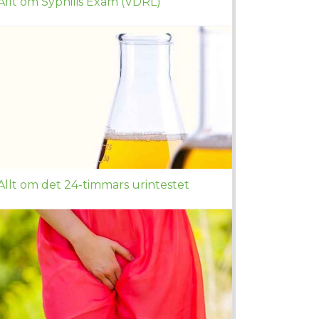
Allt om Syphilis Exam (VDRL)
Allt om det 24-timmars urintestet