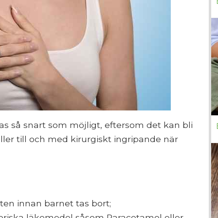
s så snart som möjligt, eftersom det kan bli
ler till och med kirurgiskt ingripande när
ten innan barnet tas bort;
oriska läkemedel såsom Paracetamol eller