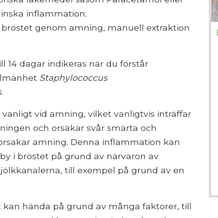
minska inflammation;
bröstet genom amning, manuell extraktion
ll 14 dagar indikeras när du förstår
allmänhet
Staphylococcus
s
.
anligt vid amning, vilket vanligtvis inträffar
sningen och orsakar svår smärta och
rsakar amning. Denna inflammation kan
by i bröstet på grund av närvaron av
ölkkanalerna, till exempel på grund av en
et kan hända på grund av många faktorer, till