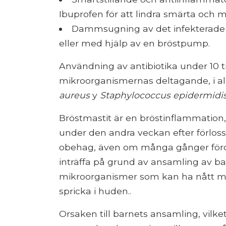
Ibuprofen för att lindra smärta och 
Dammsugning av det infekterade 
eller med hjälp av en bröstpump.
Användning av antibiotika under 10 ti
mikroorganismernas deltagande, i 
aureus
y
Staphylococcus epidermidi
Bröstmastit är en bröstinflammation, v
under den andra veckan efter förlos
obehag, även om många gånger föro
inträffa på grund av ansamling av ba
mikroorganismer som kan ha nått mj
spricka i huden..
Orsaken till barnets ansamling, vilk