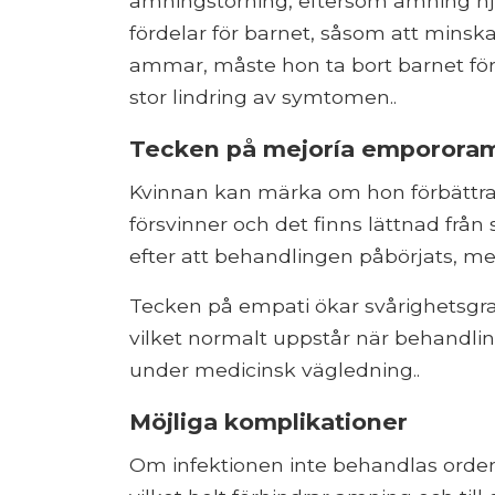
amningstörning, eftersom amning hjä
fördelar för barnet, såsom att minska
ammar, måste hon ta bort barnet för a
stor lindring av symtomen..
Tecken på mejoría emporora
Kvinnan kan märka om hon förbättras
försvinner och det finns lättnad från 
efter att behandlingen påbörjats, med
Tecken på empati ökar svårighetsgra
vilket normalt uppstår när behandling
under medicinsk vägledning..
Möjliga komplikationer
Om infektionen inte behandlas ordent