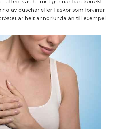
 natten, vad barnet gör när han korrekt
ng av duschar eller flaskor som förvirrar
d bröstet är helt annorlunda än till exempel