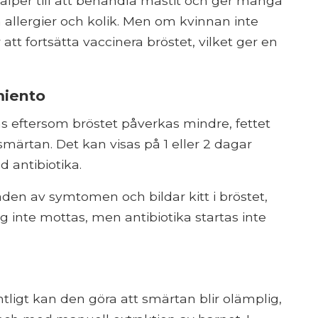
lper till att behandla mastit och ger många
 allergier och kolik. Men om kvinnan inte
tt fortsätta vaccinera bröstet, vilket ger en
miento
 eftersom bröstet påverkas mindre, fettet
smärtan. Det kan visas på 1 eller 2 dagar
 antibiotika.
den av symtomen och bildar kitt i bröstet,
 inte mottas, men antibiotika startas inte
ligt kan den göra att smärtan blir olämplig,