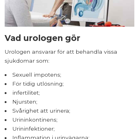
Vad urologen gör
Urologen ansvarar för att behandla vissa
sjukdomar som:
Sexuell impotens;
För tidig utlösning;
infertilitet;
Njursten;
Svårighet att urinera;
Urininkontinens;
Urininfektioner;
Inflammation i urinvägarna;