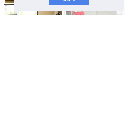
Behandling mot smärta
framför knäet
Föregående artikel